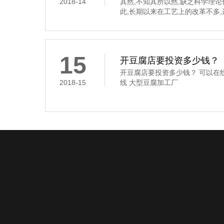
2018-14
其然,不知其所以然,缺乏科学理
此,长期以来在工艺上的改革不多
要经过浸泡、磨碎、过滤、煮浆
凝固这道工序,是通过凝固剂的作
豆腐花,俗称“点花”和“点浆”,这
凝固剂
15
开豆腐店要投资多少钱？
开豆腐店要投资多少钱？ 可以在
2018-15
线 大型豆腐加工厂