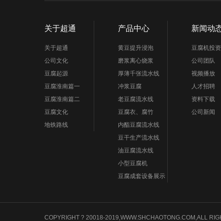
关于超通
产品中心
新闻动
关于超通
黄豆提升浸泡
豆腐机投资
公司文化
磨浆离心烧浆
公司团队
豆腐起源
厚薄千张流水线
视频播放
豆腐淮南篇一
冲浆豆腐
人才招聘
豆腐淮南篇二
老豆腐流水线
资料下载
豆腐文化
豆腐衣、腐竹
公司新闻
地铁路线
内酯豆腐流水线
豆干生产流水线
油豆腐流水线
小型豆腐机
豆腐成套设备展示
COPYRIGHT ? 20018-2019,WWW.SHCHAOTONG.COM,A