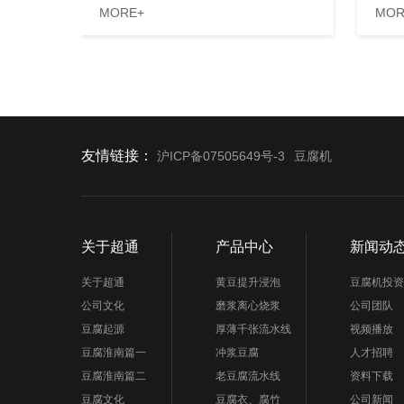
MORE+
MOR
友情链接：
沪ICP备07505649号-3
豆腐机
关于超通
产品中心
新闻动
关于超通
黄豆提升浸泡
豆腐机投资
公司文化
磨浆离心烧浆
公司团队
豆腐起源
厚薄千张流水线
视频播放
豆腐淮南篇一
冲浆豆腐
人才招聘
豆腐淮南篇二
老豆腐流水线
资料下载
豆腐文化
豆腐衣、腐竹
公司新闻