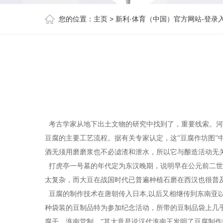
您的位置：
主页
>
新利·体育（中国）官方网站-登录
考古学家从地下出土文物的研究中找到了，重要线索。河
豆腐的主要工艺流程。据有关专家认定，这”豆腐作坊图
酒无须用磨磨浆也不必滤渣和泄水，所以它与酿造活动无
打虎亭一号墓的年代定为东汉晚期，说明早在公元前二世
太复杂，而大豆在战国时代已普遍种植石磨在西汉也很普
豆腐的制作技术在唐朝传入日本,以后又相继传到东南亚以
种袋装的豆制品特为参加纪念活动，所带的豆制品袋上几乎
腐干，淮南堂制。”其大意是说汉代淮南王发明了豆腐制