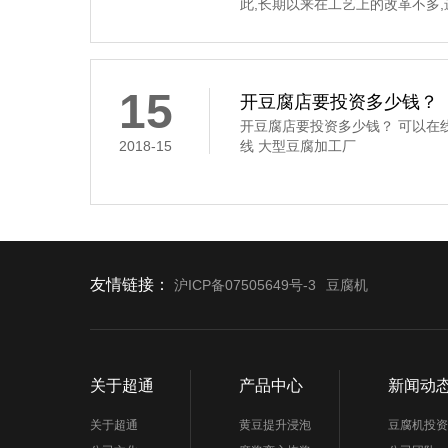
此,长期以来在工艺上的改革不多
要经过浸泡、磨碎、过滤、煮浆
凝固这道工序,是通过凝固剂的作
豆腐花,俗称“点花”和“点浆”,这
凝固剂
15
开豆腐店要投资多少钱？
开豆腐店要投资多少钱？ 可以在
2018-15
线 大型豆腐加工厂
友情链接：
沪ICP备07505649号-3
豆腐机
关于超通
产品中心
新闻动
关于超通
黄豆提升浸泡
豆腐机投资