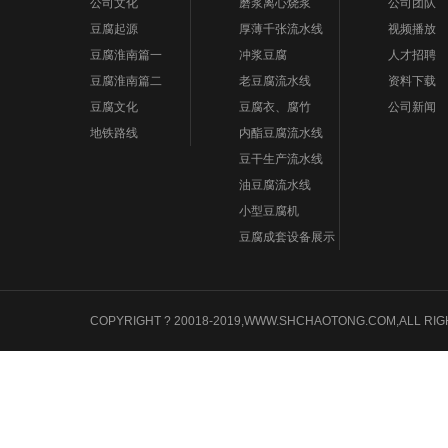
公司文化
磨浆离心烧浆
公司团队
豆腐起源
厚薄千张流水线
视频播放
豆腐淮南篇一
冲浆豆腐
人才招聘
豆腐淮南篇二
老豆腐流水线
资料下载
豆腐文化
豆腐衣、腐竹
公司新闻
地铁路线
内酯豆腐流水线
豆干生产流水线
油豆腐流水线
小型豆腐机
豆腐成套设备展示
COPYRIGHT ? 20018-2019,WWW.SHCHAOTONG.COM,A