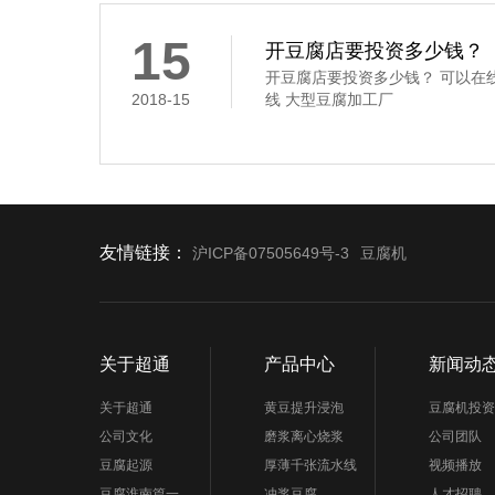
豆腐花,俗称“点花”和“点浆”,这
凝固剂
15
开豆腐店要投资多少钱？
开豆腐店要投资多少钱？ 可以在
2018-15
线 大型豆腐加工厂
友情链接：
沪ICP备07505649号-3
豆腐机
关于超通
产品中心
新闻动
关于超通
黄豆提升浸泡
豆腐机投资
公司文化
磨浆离心烧浆
公司团队
豆腐起源
厚薄千张流水线
视频播放
豆腐淮南篇一
冲浆豆腐
人才招聘