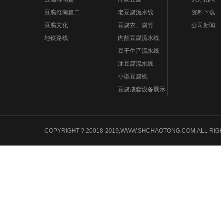
豆腐淮南篇二
老豆腐流水线
资料下载
豆腐文化
豆腐衣、腐竹
公司新闻
地铁路线
内酯豆腐流水线
豆干生产流水线
油豆腐流水线
小型豆腐机
豆腐成套设备展示
COPYRIGHT ? 20018-2019,WWW.SHCHAOTONG.COM,A