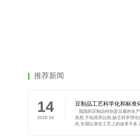
推荐新闻
14
豆制品工艺科学化和标准
我国的豆制品特别是豆腐的生产
2018-14
其然,不知其所以然,缺乏科学理
此,长期以来在工艺上的改革不多
要经过浸泡、磨碎、过滤、煮浆
凝固这道工序,是通过凝固剂的作