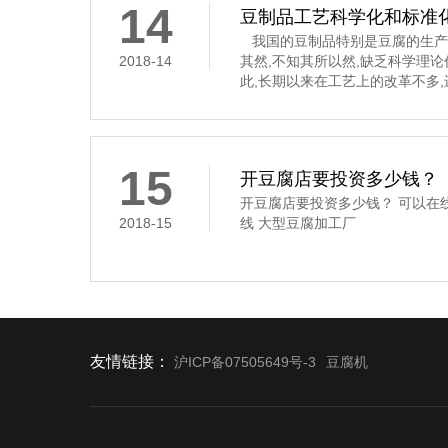
14
豆制品工艺科学化和标准
我国的豆制品特别是豆腐的生产
2018-14
其然,不知其所以然,缺乏科学理
此,长期以来在工艺上的改革不多
要经过浸泡、磨碎、过滤、煮浆
凝固这道工序,是通过凝固剂的作
豆腐花,俗称“点花”和“点浆”,这
凝固剂
15
开豆腐店要投资多少钱？
开豆腐店要投资多少钱？ 可以在
2018-15
线 大型豆腐加工厂
友情链接：
沪ICP备07505649号-3
豆腐机