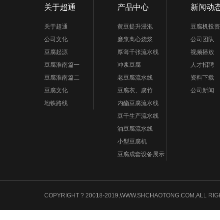
关于超通
产品中心
新闻动
关于超通
黄豆提升浸泡
豆腐机投资
公司文化
磨浆离心烧浆
公司团队
豆腐起源
厚薄千张流水线
视频播放
豆腐淮南篇一
冲浆豆腐
人才招聘
豆腐淮南篇二
老豆腐流水线
资料下载
豆腐文化
豆腐衣、腐竹
公司新闻
地铁路线
内酯豆腐流水线
豆干生产流水线
油豆腐流水线
小型豆腐机
豆腐成套设备展示
COPYRIGHT ? 20018-2019,WWW.SHCHAOTONG.COM,A