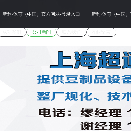
新利·体育（中国）官方网站-登录入口
新利·体育（中国）
成功案例
公司新闻
联系我们
在线留言