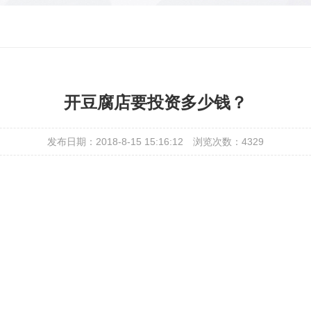
开豆腐店要投资多少钱？
发布日期：2018-8-15 15:16:12
浏览次数：
4329