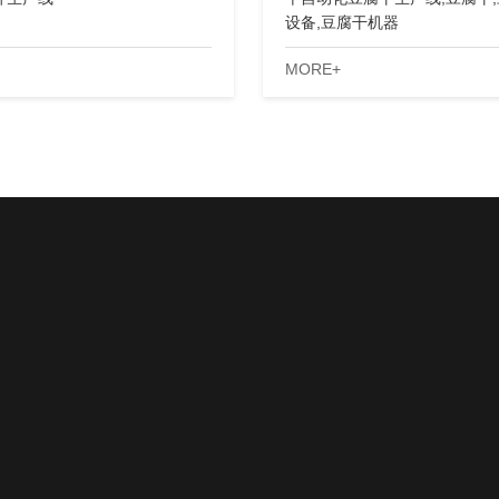
设备,豆腐干机器
MORE+
新利·体育（中国）官方网
工程案例