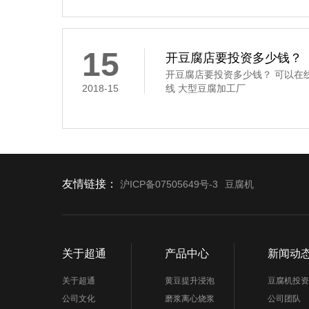
要经过浸泡、磨碎、过滤、煮浆
凝固这道工序,是通过凝固剂的作
豆腐花,俗称“点花”和“点浆”,这
凝固剂
15
开豆腐店要投资多少钱？
开豆腐店要投资多少钱？ 可以在
2018-15
线 大型豆腐加工厂
友情链接：
沪ICP备07505649号-3
豆腐机
关于超通
产品中心
新闻动
关于超通
黄豆提升浸泡
豆腐机投资
公司文化
磨浆离心烧浆
公司团队