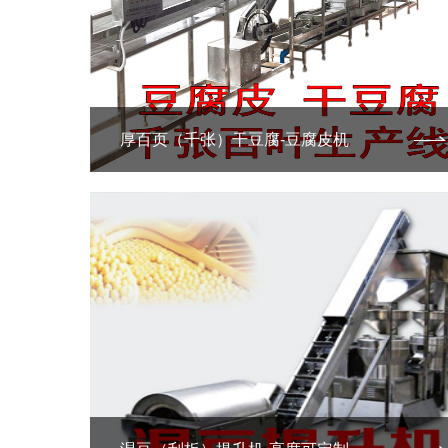
厚百页（千张）干豆腐-豆腐皮机