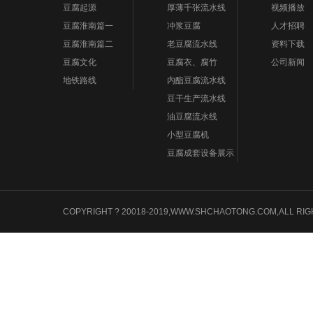
豆腐起源
厚薄千张流水线
视频播放
豆腐淮南篇一
冲浆豆腐
人才招聘
豆腐淮南篇二
老豆腐流水线
资料下载
豆腐文化
豆腐衣、腐竹
公司新闻
地铁路线
内酯豆腐流水线
豆干生产流水线
油豆腐流水线
小型豆腐机
豆腐成套设备展示
COPYRIGHT ? 20018-2019,WWW.SHCHAOTONG.COM,A