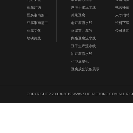
豆腐起源
厚薄千张流水线
视频播放
豆腐淮南篇一
冲浆豆腐
人才招聘
豆腐淮南篇二
老豆腐流水线
资料下载
豆腐文化
豆腐衣、腐竹
公司新闻
地铁路线
内酯豆腐流水线
豆干生产流水线
油豆腐流水线
小型豆腐机
豆腐成套设备展示
COPYRIGHT ? 20018-2019,WWW.SHCHAOTONG.COM,A