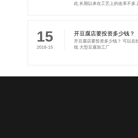
此,长期以来在工艺上的改革不多
要经过浸泡、磨碎、过滤、煮浆
凝固这道工序,是通过凝固剂的作
豆腐花,俗称“点花”和“点浆”,这
凝固剂
15
开豆腐店要投资多少钱？
开豆腐店要投资多少钱？ 可以在
2018-15
线 大型豆腐加工厂