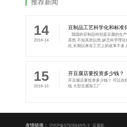
推荐新闻
14
豆制品工艺科学化和标准
我国的豆制品特别是豆腐的生产
2018-14
其然,不知其所以然,缺乏科学理
此,长期以来在工艺上的改革不多
要经过浸泡、磨碎、过滤、煮浆
凝固这道工序,是通过凝固剂的作
豆腐花,俗称“点花”和“点浆”,这
凝固剂
15
开豆腐店要投资多少钱？
开豆腐店要投资多少钱？ 可以在
2018-15
线 大型豆腐加工厂
友情链接：
沪ICP备07505649号-3
豆腐机