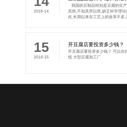
14
我国的豆制品特别是豆腐的生产
2018-14
其然,不知其所以然,缺乏科学理
此,长期以来在工艺上的改革不多
要经过浸泡、磨碎、过滤、煮浆
凝固这道工序,是通过凝固剂的作
豆腐花,俗称“点花”和“点浆”,这
凝固剂
15
开豆腐店要投资多少钱？
开豆腐店要投资多少钱？ 可以在
2018-15
线 大型豆腐加工厂