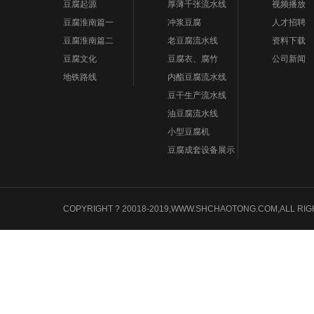
豆腐起源
厚薄千张流水线
视频播放
豆腐淮南篇一
冲浆豆腐
人才招聘
豆腐淮南篇二
老豆腐流水线
资料下载
豆腐文化
豆腐衣、腐竹
公司新闻
地铁路线
内酯豆腐流水线
豆干生产流水线
油豆腐流水线
小型豆腐机
豆腐成套设备展示
COPYRIGHT ? 20018-2019,WWW.SHCHAOTONG.COM,A