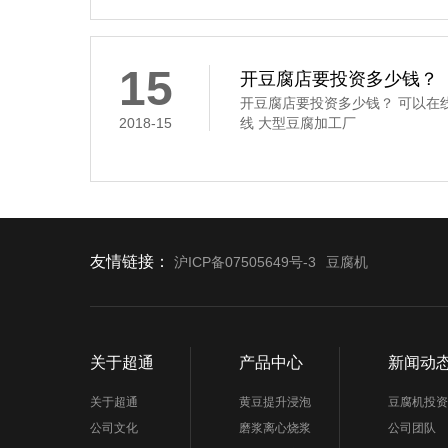
要经过浸泡、磨碎、过滤、煮浆
凝固这道工序,是通过凝固剂的作
豆腐花,俗称“点花”和“点浆”,这
凝固剂
15
开豆腐店要投资多少钱？
开豆腐店要投资多少钱？ 可以在
2018-15
线 大型豆腐加工厂
友情链接：
沪ICP备07505649号-3
豆腐机
关于超通
产品中心
新闻动
关于超通
黄豆提升浸泡
豆腐机投资
公司文化
磨浆离心烧浆
公司团队