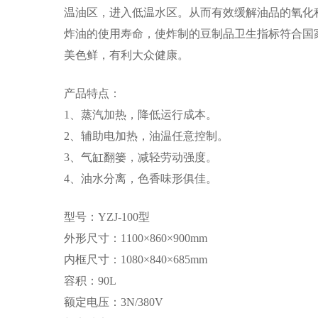
温油区，进入低温水区。从而有效缓解油品的氧化
炸油的使用寿命，使炸制的豆制品卫生指标符合国
美色鲜，有利大众健康。
产品特点：
1、蒸汽加热，降低运行成本。
2、辅助电加热，油温任意控制。
3、气缸翻篓，减轻劳动强度。
4、油水分离，色香味形俱佳。
型号：YZJ-100型
外形尺寸：1100×860×900mm
内框尺寸：1080×840×685mm
容积：90L
额定电压：3N/380V