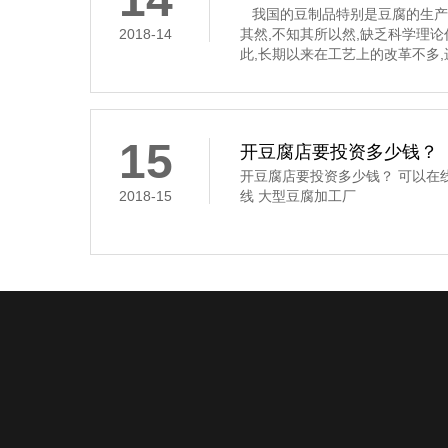
我国的豆制品特别是豆腐的生产
2018-14
其然,不知其所以然,缺乏科学理
此,长期以来在工艺上的改革不多
要经过浸泡、磨碎、过滤、煮浆
凝固这道工序,是通过凝固剂的作
豆腐花,俗称“点花”和“点浆”,这
凝固剂
15
开豆腐店要投资多少钱？
开豆腐店要投资多少钱？ 可以在
2018-15
线 大型豆腐加工厂