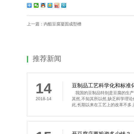
上一篇：
内酯豆腐凝固成型槽
推荐新闻
14
豆制品工艺科学化和标准
我国的豆制品特别是豆腐的生产
2018-14
其然,不知其所以然,缺乏科学理
此,长期以来在工艺上的改革不多
要经过浸泡、磨碎、过滤、煮浆
凝固这道工序,是通过凝固剂的作
豆腐花,俗称“点花”和“点浆”,这
凝固剂