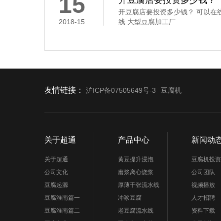
15
开豆腐店要投资多少钱？
开豆腐店要投资多少钱？ 可以在
2018-15
线 大型豆腐加工厂
友情链接：
沪ICP备07505649号-3
豆腐机
关于超通
产品中心
新闻动
关于超通
黄豆提升浸泡
豆腐机投资
公司文化
磨浆离心烧浆
公司团队
豆腐起源
厚薄千张流水线
视频播放
豆腐淮南篇一
冲浆豆腐
人才招聘
豆腐淮南篇二
老豆腐流水线
资料下载