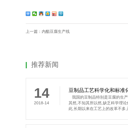
上一篇：
内酯豆腐生产线
推荐新闻
14
豆制品工艺科学化和标准
我国的豆制品特别是豆腐的生产
2018-14
其然,不知其所以然,缺乏科学理
此,长期以来在工艺上的改革不多
要经过浸泡、磨碎、过滤、煮浆
凝固这道工序,是通过凝固剂的作
豆腐花,俗称“点花”和“点浆”,这