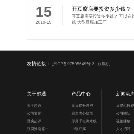
凝固剂
15
开豆腐店要投资多少钱？
开豆腐店要投资多少钱？ 可以在
2018-15
线 大型豆腐加工厂
友情链接：
沪ICP备07505649号-3
豆腐机
关于超通
产品中心
新闻动
关于超通
黄豆提升浸泡
豆腐机投资
公司文化
磨浆离心烧浆
公司团队
豆腐起源
厚薄千张流水线
视频播放
豆腐淮南篇一
冲浆豆腐
人才招聘