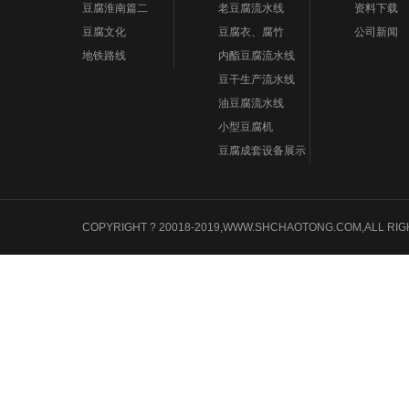
豆腐淮南篇二
老豆腐流水线
资料下载
豆腐文化
豆腐衣、腐竹
公司新闻
地铁路线
内酯豆腐流水线
豆干生产流水线
油豆腐流水线
小型豆腐机
豆腐成套设备展示
COPYRIGHT ? 20018-2019,WWW.SHCHAOTONG.COM,A