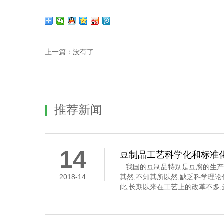
上一篇：
没有了
推荐新闻
14
豆制品工艺科学化和标准
我国的豆制品特别是豆腐的生产
2018-14
其然,不知其所以然,缺乏科学理
此,长期以来在工艺上的改革不多
要经过浸泡、磨碎、过滤、煮浆
凝固这道工序,是通过凝固剂的作
豆腐花,俗称“点花”和“点浆”,这