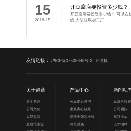
凝固剂
15
开豆腐店要投资多少钱？
开豆腐店要投资多少钱？ 可以在
2018-15
线 大型豆腐加工厂
友情链接：
沪ICP备07505649号-3
豆腐机
关于超通
产品中心
新闻动
关于超通
黄豆提升浸泡
豆腐机投资
公司文化
磨浆离心烧浆
公司团队
豆腐起源
厚薄千张流水线
视频播放
豆腐淮南篇一
冲浆豆腐
人才招聘