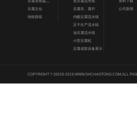
豆腐淮南篇二
老豆腐流水线
资料下载
豆腐文化
豆腐衣、腐竹
公司新闻
地铁路线
内酯豆腐流水线
豆干生产流水线
油豆腐流水线
小型豆腐机
豆腐成套设备展示
COPYRIGHT ? 20018-2019,WWW.SHCHAOTONG.COM,A