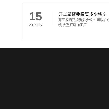
凝固这道工序,是通过凝固剂的作
豆腐花,俗称“点花”和“点浆”,这
凝固剂
15
开豆腐店要投资多少钱？
开豆腐店要投资多少钱？ 可以在
2018-15
线 大型豆腐加工厂
关于超通
产品中心
新闻动