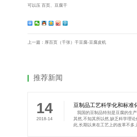
可以压 百页、豆腐干
上一篇：
厚百页（千张）干豆腐-豆腐皮机
推荐新闻
14
豆制品工艺科学化和标准
我国的豆制品特别是豆腐的生产
2018-14
其然,不知其所以然,缺乏科学理
此,长期以来在工艺上的改革不多
要经过浸泡、磨碎、过滤、煮浆