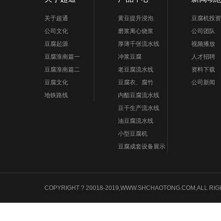
关于超通
黄豆提升浸泡
豆腐机投资
公司文化
磨浆离心烧浆
公司团队
豆腐起源
厚薄千张流水线
视频播放
豆腐淮南篇一
冲浆豆腐
人才招聘
豆腐淮南篇二
老豆腐流水线
资料下载
豆腐文化
豆腐衣、腐竹
公司新闻
地铁路线
内酯豆腐流水线
豆干生产流水线
油豆腐流水线
小型豆腐机
豆腐成套设备展示
COPYRIGHT ? 20018-2019,WWW.SHCHAOTONG.COM,A