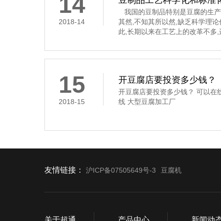
14
豆制品工艺科学化和标准
我国的豆制品特别是豆腐的生产
2018-14
其然,不知其所以然,缺乏科学理
此,长期以来在工艺上的改革不多
要经过浸泡、磨碎、过滤、煮浆
凝固这道工序,是通过凝固剂的作
豆腐花,俗称“点花”和“点浆”,这
凝固剂
15
开豆腐店要投资多少钱？
开豆腐店要投资多少钱？ 可以在
2018-15
线 大型豆腐加工厂
友情链接：
沪ICP备07505649号-3
豆腐机
关于超通
产品中心
新闻动